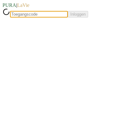
PURA
|
LaVie
Inloggen